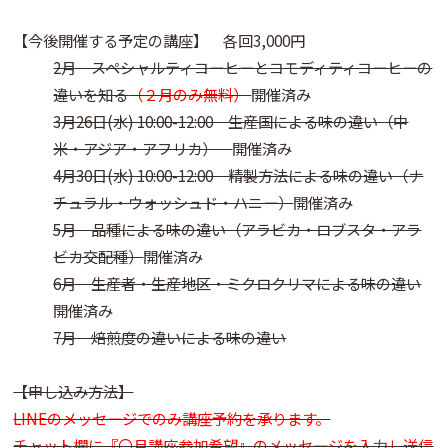
【今後開催する予定の講座】 各回3,000円
2月 スペシャルティコーヒーとコモディティコーヒーの
違いを知る
（２月のみ無料）
開催済み
3月26日(水) 10:00-12:00 生産国による味の違い（中
米・アジア・アフリカ）
開催済み
4月30日(水) 10:00-12:00 精製方法による味の違い（ナ
チュラル・ウォッシュド・ハニー）
開催済み
5月 品種による味の違い（アラビカ・ロブスタ・アラ
ビカ交配種）
開催済み
6月 生産者・生産地区・ミクロクリマによる味の違い
開催済み
7月 焙煎度の違いによる味の違い
【申し込み方法】
LINEのメッセージでのみ講座予約を承ります。
チャット欄に『〇月講座参加希望』のメッセージを入力し送信