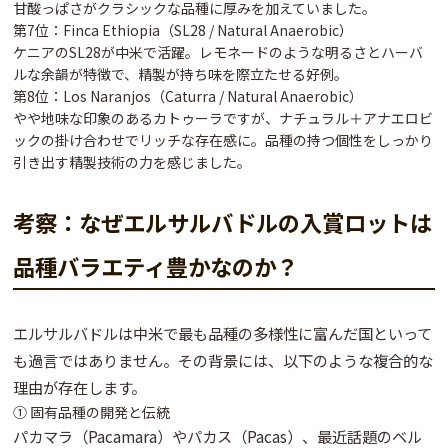
甘酸っぱさ
がクラシックな品種に厚みを加えていました。
第7位：Finca Ethiopia（SL28 / Natural Anaerobic）
ケニアのSL28が中米で活躍。
レモネードのような明るさとハーバ
ルな余韻
が特徴で、精製が持ち味を際立たせる好例。
第8位：Los Naranjos（Caturra / Natural Anaerobic）
やや地味な印象のあるカトゥーラですが、
ナチュラル＋アナエロビ
ックの掛け合わせ
でリッチな存在感に。品種の持つ個性をしっかり
引き出す精製技術の力を感じました。
考察：なぜエルサルバドルの入賞ロットは
品種バラエティ豊かなのか？
エルサルバドルは中米で最も品種の多様性に富んだ国
といって
も過言ではありません。その背景には、以下のような複合的な
理由が存在します。
① 固有品種の開発と伝統
パカマラ（Pacamara）やパカス（Pacas）、最近話題のベル