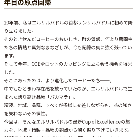
年目の原点回帰
20年前、私はエルサルバドルの首都サンサルバドルに初めて降
り立ちました。
そのとき飲んだコーヒーのおいしさ、酸の質感、何より農園主
たちの情熱と真剣なまなざしが、今も記憶の奥に強く残ってい
ます。
そして今年、COE全ロットのカッピングに立ち会う機会を得ま
した。
そこにあったのは、より進化したコーヒーたち──。
中でもひときわ存在感を放っていたのが、エルサルバドルで生
まれた誇り高き品種「パカマラ」。
精製、地域、品種、すべてが多様に交差しながらも、芯の強さ
を失わないその個性。
今回は、そんなエルサルバドルの最新Cup of Excellenceの魅
力を、地域・精製・品種の観点から深く掘り下げていきます。