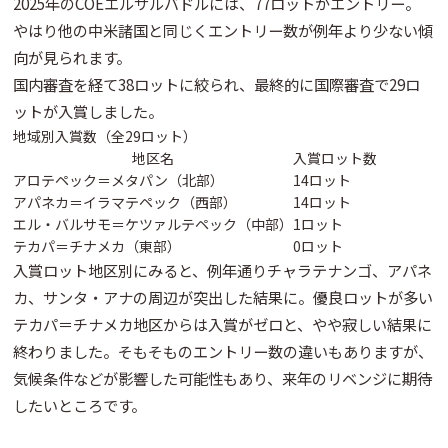
2025年のCOEエルサルバドルには、
77ロットがエントリー
。
やはり他の中米諸国と同じくエントリー数が例年より少ない傾
向が見られます。
国内審査を経て
38ロット
に絞られ、最終的に
国際審査で29ロ
ット
が入賞しました。
地域別入賞数（全29ロット）
地区名
入賞ロット数
アロテペック＝メタパン（北部）
14ロット
アパネカ＝イラマテペック（西部）
14ロット
エル・バルサモ＝ケツァルテペック（中部）
1ロット
テカパ＝チナメカ（東部）
0ロット
入賞ロット地区別にみると、例年通りチャラテナンゴ、アパネ
カ、サンタ・アナの周辺が突出した結果に。優良ロットが多い
テカパ＝チナメカ
地区からは
入賞がゼロ
と、やや寂しい結果に
終わりました。そもそものエントリー数の違いもありますが、
気候条件などが影響した可能性もあり、来年のリベンジに期待
したいところです。