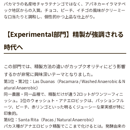
パカマラの名産地チャラテナンゴではなく、
アパネカ＝イラマテペ
ック地区
からの入賞。
チョコ、ピーチ、イチゴ
の風味が
クリーミー
な口当たり
と調和し、個性的かつ上品な仕上がり。
【Experimental部門】精製が強調される
時代へ
この部門では、
精製方法の違いがカップクオリティにどう影響
するか
が非常に興味深いテーマとなりました。
第1位・第2位：Las Duanas（Pacamara / Washed Anaerobic & N
atural Anaerobic）
同一農園・同一品種で、
精製だけが違う2ロットがワンツーフィニ
ッシュ
。1位のウォッシュト・アナエロビックは、
パッションフル
ーツ、ピーチ、赤リンゴ
といった明るくジューシーな果実感が特に
印象的。
第6位：Santa Rita（Pacas / Natural Anaerobic）
パカス種がアナエロビック精製でここまで化けるとは。
発酵由来の