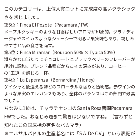
このカテゴリーは、上位入賞ロットに
完成度の高いクラシック
さ
を感じました。
第6位：Finca El Pezote（Pacamara / FW）
メープルクッキーのような
甘香ばしいアロマ
が印象的。グラナディ
ージャやスイカのような
ジューシーで明るい果実味
もあり、親しみ
やすさと品の良さを両立。
第5位：Finca Miramar（Bourbon 50％ × Typica 50％）
滑らかな口当たりに
チョコレートとブラックベリー
のフレーバーが
絶妙に調和。ブレンド品種だからこその深みがあり、コーヒー
の“王道”を感じる一杯。
第4位：La Esperanza（Bernardina / Honey）
ゲイシャと間違えるほどの
フローラルな香りと透明感
。赤ワインの
ような果実のエレガンスもあり、
全体のバランスはこの部門で最高
でした。
ちなみに1位は、チャラテナンゴのSanta Rosa農園Pacamara
FWでした。おなじみ過ぎて驚きは少ないですね。（言わずと
知れたこの国屈指の有名なパカマラ）
※エルサルバドルの生産者名には「S.A. De C.V.」という表記が