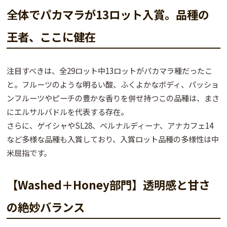
全体でパカマラが13ロット入賞。品種の
王者、ここに健在
注目すべきは、
全29ロット中13ロットがパカマラ種
だったこ
と。フルーツのような明るい酸、ふくよかなボディ、パッショ
ンフルーツやピーチの豊かな香りを併せ持つこの品種は、
まさ
にエルサルバドルを代表する存在
。
さらに、
ゲイシャやSL28、ベルナルディーナ、アナカフェ14
など多様な品種
も入賞しており、入賞ロット品種の多様性は中
米屈指です。
【Washed＋Honey部門】透明感と甘さ
の絶妙バランス