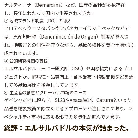
ナルディーナ（Bernardina）など、
国産の品種が多数存在
し、長年にわたって国内で生産されてきた。
② 地域ブランド制度（DO）の導入
アロテペック＝メタパンやアパネカ＝イラマテペックなどで
は、
原産地呼称（Denominación de Origen）制度
が導入さ
れ、地域ごとの個性を守りながら、品種多様性を育む土壌が形
成されています。
③ 公的研究機関の支援
エルサルバドルコーヒー研究所（ISC）や国際協力によるプロ
ジェクトが、
耐病性・品質向上・苗木配布・精製支援などを通
して多品種展開を後押し
しています。
④ 生産者の創意とグローバル市場のニーズ
ゲイシャだけに頼らず、
SL28やAnacafe14、Caturraといった
品種を精製技術で際立たせるアプローチ
が注目されており、ス
ペシャルティ市場に応える形での多様化が進んでいます。
総評：エルサルバドルの本気が詰まった、