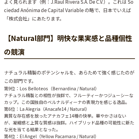
よく見られます（例：J.Raul Rivera S.A. De C.V.）。これは
So
ciedad Anónima de Capital Variable
の略で、日本でいえば
「株式会社」にあたります。
【Natural部門】明快な果実感と品種個性
の競演
ナチュラル精製のポテンシャルを、あらためて強く感じたのが
この部門です。
第9位：Los Belloteos（Bernardina / Natural）
ナチュラル精製との相性が抜群で、
フルーティーかつジューシー
な
カップ。この国独自のベルナルディーナの表現力を感じる逸品。
第6位：La Alegria（Anacafe14 / Natural）
異質な存在感を放った
アナカフェ14種
の快挙。華やかさはない
が、
凝縮感と上質な質感
は抜群。ハイブリッド品種の可能性に新た
な光を当てる結果となった。
第4位：El Angel（Yellow Pacamara / Natural）