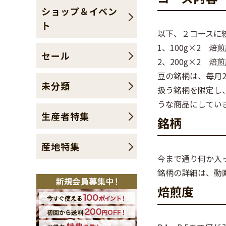
ショップ＆イベン
ト
以下、２コースに
1、100g×2 焙煎
セール
2、200g×2 焙煎
豆の銘柄は、毎月
未分類
扱う銘柄を限定し
うな商品にしてい
生産者特集
銘柄
産地特集
今まで通り何か入
銘柄の詳細は、動
焙煎度