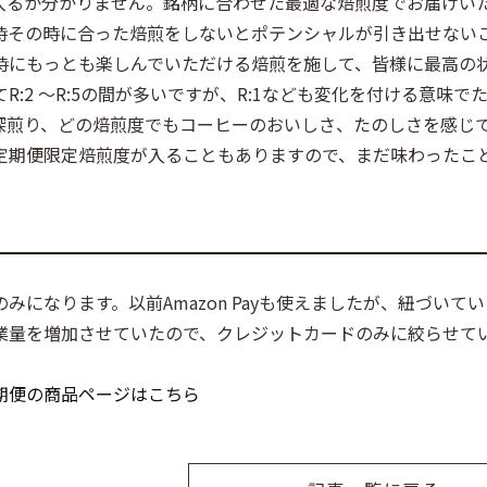
で何が入るか分かりません。銘柄に合わせた最適な焙煎度でお届け
時その時に合った焙煎をしないとポテンシャルが引き出せない
時にもっとも楽しんでいただける焙煎を施して、皆様に最高の
R:2 ～R:5の間が多いですが、R:1なども変化を付ける意味
深煎り、どの焙煎度でもコーヒーのおいしさ、たのしさを感じ
定期便限定焙煎度が入ることもありますので、まだ味わったこ
みになります。以前Amazon Payも使えましたが、紐づい
業量を増加させていたので、クレジットカードのみに絞らせて
期便の商品ページはこちら