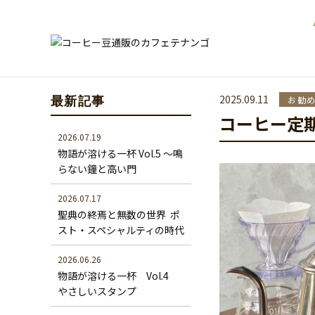
2025.09.11
お勧
最新記事
コーヒー定
2026.07.19
物語が溶ける一杯 Vol.5 ～鳴
らない鐘と高い門
2026.07.17
聖典の終焉と無数の世界 ―― ポ
スト・スペシャルティの時代
2026.06.26
物語が溶ける一杯 Vol.4
やさしいスタンプ