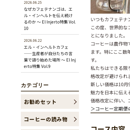
2026.06.25
なぜカフェテナンゴは、エ
ル・インヘルトを伝え続け
いつもカフェテナ
るのか ～ El Injerto特集 Vol.
この度、世界的な
10
とになりました。
2026.06.22
コーヒーは農作物
エル・インヘルトカフェ
ます。特にここ数
——生産者が自分たちの言
す。
葉で語り始めた場所 ～ El Inj
erto特集 Vol.9
私たちはできる限
格改定が避けられ
新しい価格は10
カテゴリー
魅力を日本に伝え
価格改定に伴い、
お勧めセット
＞コーヒー定期便
コーヒーの読み物
コース内容